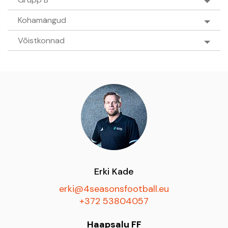
Kohamängud
Võistkonnad
Erki Kade
erki@4seasonsfootball.eu
+372 53804057
Haapsalu FF