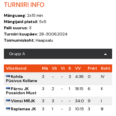
TURNIIRI INFO
Mänguaeg:
2x15 min
Mängijaid platsil:
5v5
Palli suurus:
3
Turniiri kuupäev:
28-30.06.2024
Toimumiskoht:
Haapsalu
Grupp A
Võistkond
Mä
Võ
Vi
K
VV
Pnkt
Koht
Kohila
3
-
-
3
4:36
0
IV
Püsivus Kollane
Pärnu JK
3
2
-
1
18:15
6
II
Poseidon Must
Viimsi MRJK
3
3
-
-
34:0
9
I
Raplamaa JK
3
1
-
2
10:15
3
III