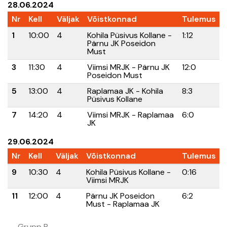
28.06.2024
Nr
Kell
Väljak
Võistkonnad
Tulemus
1
10:00
4
Kohila Püsivus Kollane -
1:12
Pärnu JK Poseidon
Must
3
11:30
4
Viimsi MRJK - Pärnu JK
12:0
Poseidon Must
5
13:00
4
Raplamaa JK - Kohila
8:3
Püsivus Kollane
7
14:20
4
Viimsi MRJK - Raplamaa
6:0
JK
29.06.2024
Nr
Kell
Väljak
Võistkonnad
Tulemus
9
10:30
4
Kohila Püsivus Kollane -
0:16
Viimsi MRJK
11
12:00
4
Pärnu JK Poseidon
6:2
Must - Raplamaa JK
Grupp B