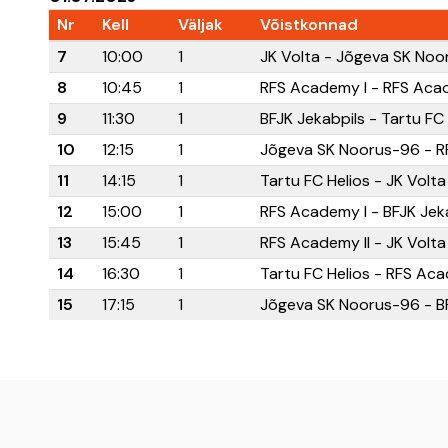
Nr
Kell
Väljak
Võistkonnad
7
10:00
1
JK Volta - Jõgeva SK No
8
10:45
1
RFS Academy I - RFS Acad
9
11:30
1
BFJK Jekabpils - Tartu FC 
10
12:15
1
Jõgeva SK Noorus-96 - R
11
14:15
1
Tartu FC Helios - JK Volta
12
15:00
1
RFS Academy I - BFJK Jek
13
15:45
1
RFS Academy II - JK Volta
14
16:30
1
Tartu FC Helios - RFS Aca
15
17:15
1
Jõgeva SK Noorus-96 - BF