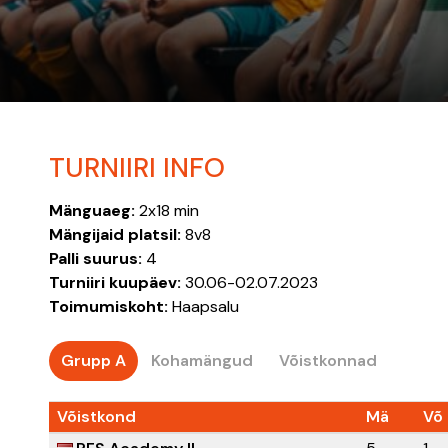
TURNIIRI INFO
Mänguaeg:
2x18 min
Mängijaid platsil:
8v8
Palli suurus:
4
Turniiri kuupäev:
30.06-02.07.2023
Toimumiskoht:
Haapsalu
Grupp A
Kohamängud
Võistkonnad
Võistkond
Mä
Võ