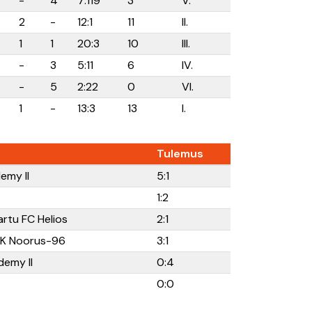
-
4
7:119
3
V.
2
-
12:1
11
II.
1
1
20:3
10
III.
-
3
5:11
6
IV.
-
5
2:22
0
VI.
1
-
13:3
13
I.
Tulemus
emy II
5:1
1:2
rtu FC Helios
2:1
SK Noorus-96
3:1
demy II
0:4
0:0