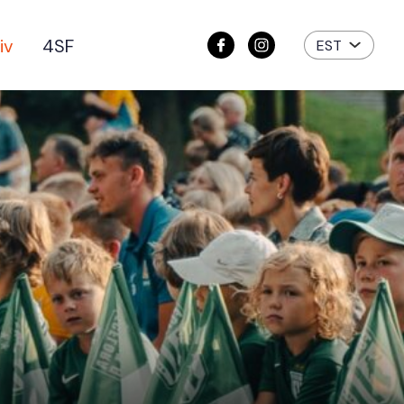
iv
4SF
EST