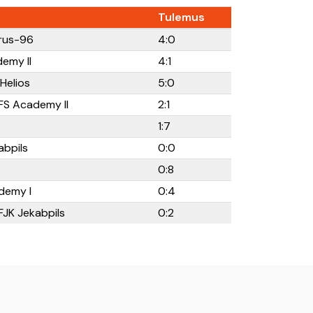
Tulemus
orus-96
4:0
emy II
4:1
Helios
5:0
FS Academy II
2:1
1:7
abpils
0:0
0:8
demy I
0:4
JK Jekabpils
0:2