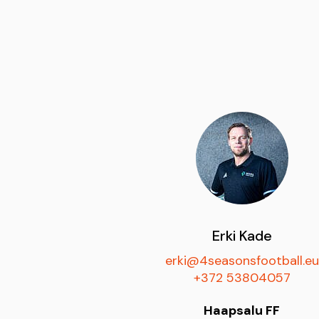
Erki Kade
erki@4seasonsfootball.eu
+372 53804057
Haapsalu FF