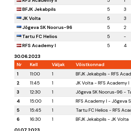
RFS Academy II
5
1
BFJK Jekabpils
5
3
JK Volta
5
3
Jõgeva SK Noorus-96
5
2
Tartu FC Helios
5
-
RFS Academy I
5
4
30.06.2023
Nr
Kell
Väljak
Võistkonnad
1
11:00
1
BFJK Jekabpils - RFS Acad
2
11:45
1
JK Volta - RFS Academy I
3
12:30
1
Jõgeva SK Noorus-96 - Ta
4
15:00
1
RFS Academy I - Jõgeva 
5
15:45
1
Tartu FC Helios - RFS Aca
6
16:30
1
BFJK Jekabpils - JK Volta
01.07.2023