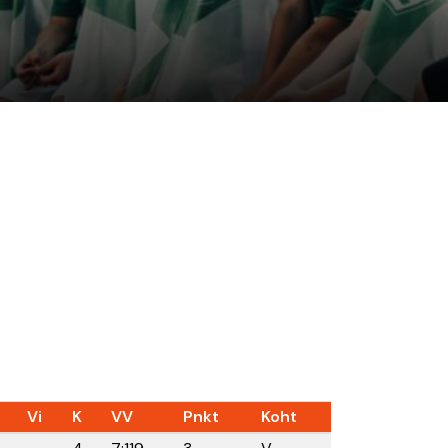
Vi
K
VV
Pnkt
Koht