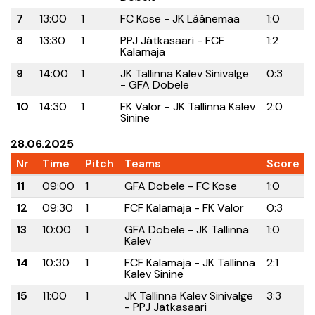
7
13:00
1
FC Kose - JK Läänemaa
1:0
8
13:30
1
PPJ Jätkasaari - FCF
1:2
Kalamaja
9
14:00
1
JK Tallinna Kalev Sinivalge
0:3
- GFA Dobele
10
14:30
1
FK Valor - JK Tallinna Kalev
2:0
Sinine
28.06.2025
Nr
Time
Pitch
Teams
Score
11
09:00
1
GFA Dobele - FC Kose
1:0
12
09:30
1
FCF Kalamaja - FK Valor
0:3
13
10:00
1
GFA Dobele - JK Tallinna
1:0
Kalev
14
10:30
1
FCF Kalamaja - JK Tallinna
2:1
Kalev Sinine
15
11:00
1
JK Tallinna Kalev Sinivalge
3:3
- PPJ Jätkasaari