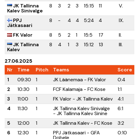
JK Tallinna
8
3
2
3
15:15
11
V.
Kalev Sinivalge
PPJ
8
-
4
4
5:24
4
IX.
Jätkasaari
FK Valor
8
5
2
1
15:5
17
II.
JK Tallinna
8
4
1
3
15:12
13
III.
Kalev
27.06.2025
Nr
Time
Pitch
Teams
Score
1
09:30
1
JK Läänemaa - FK Valor
0:4
2
10:30
1
FCF Kalamaja - FC Kose
1:1
3
11:00
1
FK Valor - JK Tallinna Kalev
4:1
4
11:30
1
JK Tallinna Kalev Sinivalge
6:1
- JK Tallinna Kalev Sinine
5
12:00
1
JK Tallinna Kalev - FC Kose
3:2
6
12:30
1
PPJ Jätkasaari - GFA
0:10
Dobele