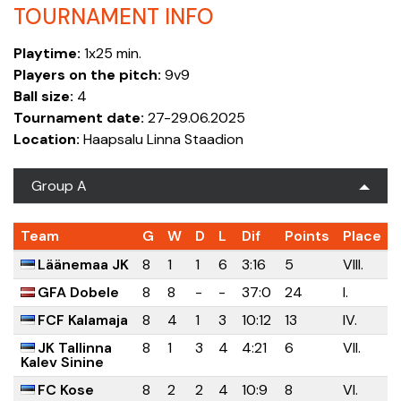
TOURNAMENT INFO
Playtime:
1x25 min.
Players on the pitch:
9v9
Ball size:
4
Tournament date:
27-29.06.2025
Location:
Haapsalu Linna Staadion
Group A
Team
G
W
D
L
Dif
Points
Place
Läänemaa JK
8
1
1
6
3:16
5
VIII.
GFA Dobele
8
8
-
-
37:0
24
I.
FCF Kalamaja
8
4
1
3
10:12
13
IV.
JK Tallinna
8
1
3
4
4:21
6
VII.
Kalev Sinine
FC Kose
8
2
2
4
10:9
8
VI.