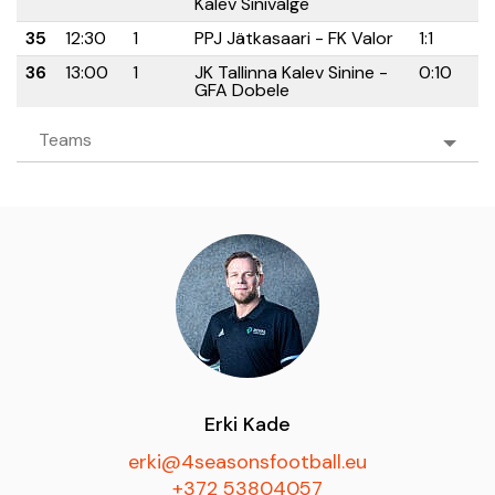
Kalev Sinivalge
35
12:30
1
PPJ Jätkasaari - FK Valor
1:1
36
13:00
1
JK Tallinna Kalev Sinine -
0:10
GFA Dobele
Teams
Erki Kade
erki@4seasonsfootball.eu
+372 53804057