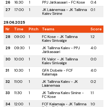
26
16:30
1
PPJ Jätkasaari - FC Kose
0:4
27
17:00
1
JK Läänemaa - JK Tallinna
0:1
Kalev Sinine
29.06.2025
Nr
Time
Pitch
Teams
Score
28
09:00
1
FC Kose - JK Tallinna
1:2
Kalev Sinivalge
29
09:30
1
JK Tallinna Kalev - PPJ
4:0
Jätkasaari
30
10:00
1
FK Valor - JK Tallinna
0:0
Kalev Sinivalge
31
10:30
1
GFA Dobele - FCF
4:0
Kalamaja
32
11:00
1
JK Tallinna Kalev - JK
0:2
Läänemaa
33
11:30
1
JK Tallinna Kalev Sinine -
1:1
FC Kose
34
12:00
1
FCF Kalamaja - JK Tallinna
1:0