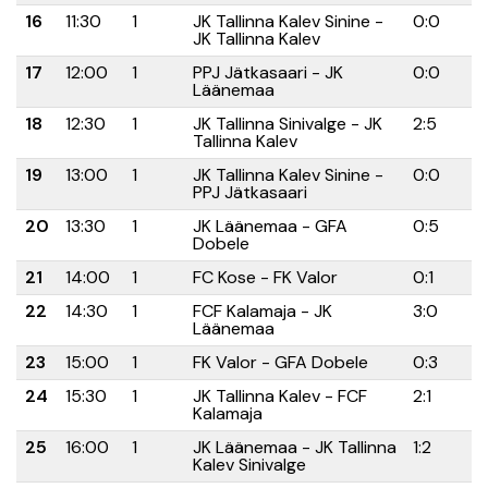
16
11:30
1
JK Tallinna Kalev Sinine -
0:0
JK Tallinna Kalev
17
12:00
1
PPJ Jätkasaari - JK
0:0
Läänemaa
18
12:30
1
JK Tallinna Sinivalge - JK
2:5
Tallinna Kalev
19
13:00
1
JK Tallinna Kalev Sinine -
0:0
PPJ Jätkasaari
20
13:30
1
JK Läänemaa - GFA
0:5
Dobele
21
14:00
1
FC Kose - FK Valor
0:1
22
14:30
1
FCF Kalamaja - JK
3:0
Läänemaa
23
15:00
1
FK Valor - GFA Dobele
0:3
24
15:30
1
JK Tallinna Kalev - FCF
2:1
Kalamaja
25
16:00
1
JK Läänemaa - JK Tallinna
1:2
Kalev Sinivalge